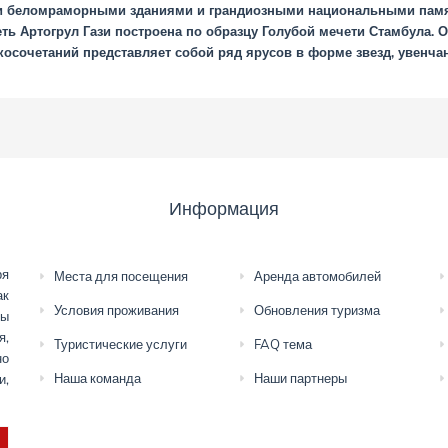
ми беломраморными зданиями и грандиозными национальными памят
 Артогрул Гази построена по образцу Голубой мечети Стамбула. 
косочетаний представляет собой ряд ярусов в форме звезд, увенч
Информация
ря
Места для посещения
Аренда автомобилей
ак
Условия проживания
Обновления туризма
мы
я,
Туристические услуги
FAQ тема
но
Наша команда
Наши партнеры
и,