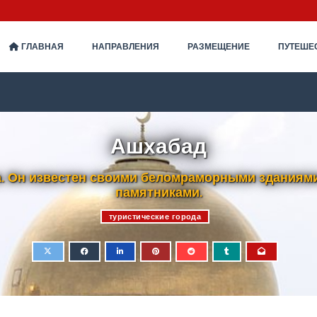
ГЛАВНАЯ
НАПРАВЛЕНИЯ
РАЗМЕЩЕНИЕ
ПУТЕШЕ
Ашхабад
а. Он известен своими беломраморными здания
памятниками.
туристические города