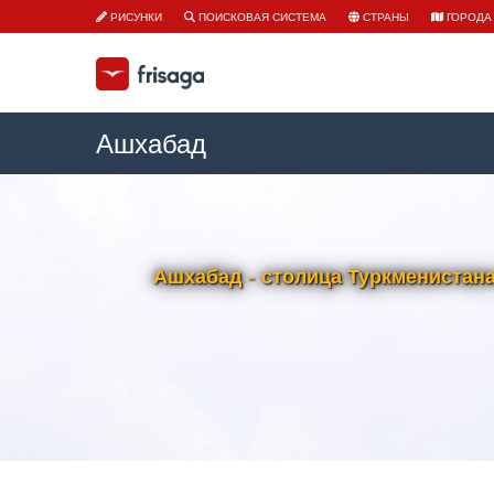
РИСУНКИ
ПОИСКОВАЯ СИСТЕМА
СТРАНЫ
ГОРОДА
Ашхабад
Ашхабад - столица Туркменистан