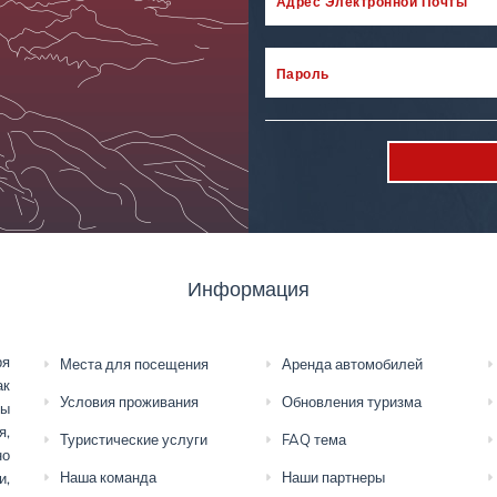
Адрес Электронной Почты
Пароль
Информация
ря
Места для посещения
Аренда автомобилей
ак
Условия проживания
Обновления туризма
мы
я,
Туристические услуги
FAQ тема
но
Наша команда
Наши партнеры
и,