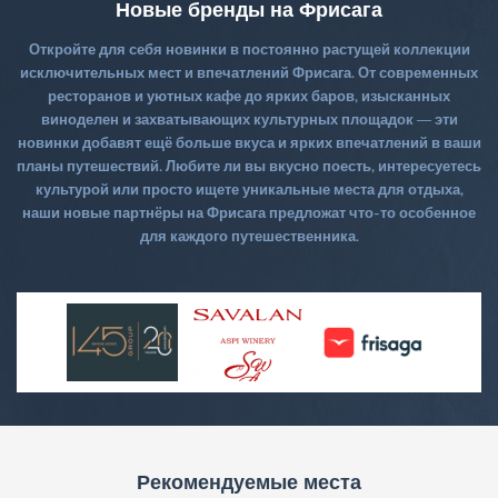
Новые бренды на Фрисага
Откройте для себя новинки в постоянно растущей коллекции
исключительных мест и впечатлений Фрисага. От современных
ресторанов и уютных кафе до ярких баров, изысканных
виноделен и захватывающих культурных площадок — эти
новинки добавят ещё больше вкуса и ярких впечатлений в ваши
планы путешествий. Любите ли вы вкусно поесть, интересуетесь
культурой или просто ищете уникальные места для отдыха,
наши новые партнёры на Фрисага предложат что-то особенное
для каждого путешественника.
Рекомендуемые места