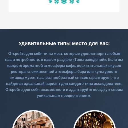
Удивительные типы место для вас!
Откройте для себя типы мест, которые удовлетворят любые
ваши потребности, в нашем разделе «Типы заведений». Если вы
жаждете ароматной атмосферы кафе, восхитительных вкусов
ресторана, оживленной атмосферы бара или культурного
имиджа музея, наш разнообразный список гарантирует, что
найдется идеальный вариант для каждого типа исследователя.
Откройте для себя возможности и адаптируйте поездку к своим
уникальным предпочтениям.