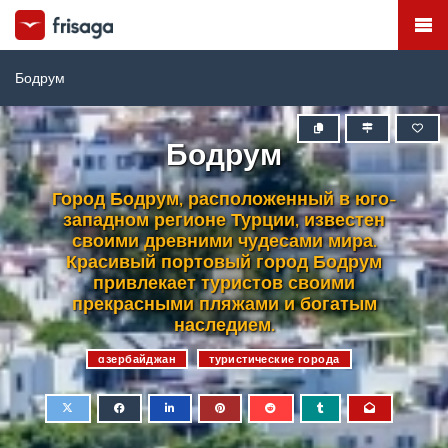
Бодрум
Бодрум
Город Бодрум, расположенный в юго-
западном регионе Турции, известен
своими древними чудесами мира.
Красивый портовый город Бодрум
привлекает туристов своими
прекрасными пляжами и богатым
наследием.
aзербайджан
туристические города