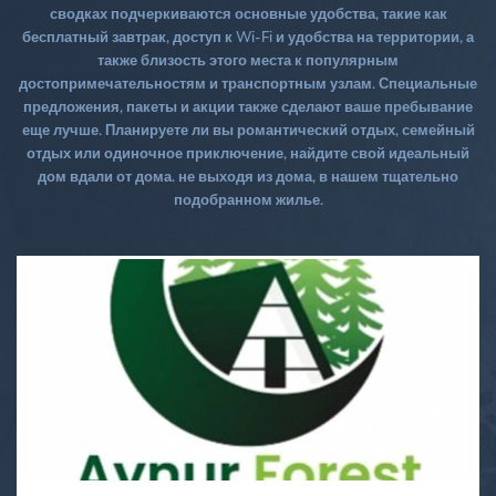
сводках подчеркиваются основные удобства, такие как
бесплатный завтрак, доступ к Wi-Fi и удобства на территории, а
также близость этого места к популярным
достопримечательностям и транспортным узлам. Специальные
предложения, пакеты и акции также сделают ваше пребывание
еще лучше. Планируете ли вы романтический отдых, семейный
отдых или одиночное приключение, найдите свой идеальный
дом вдали от дома. не выходя из дома, в нашем тщательно
подобранном жилье.