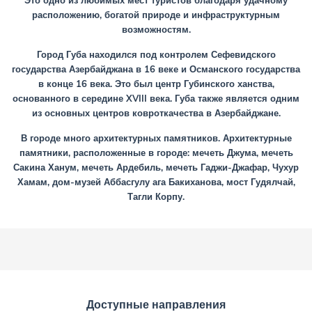
Это одно из любимых мест туристов благодаря удачному
расположению, богатой природе и инфраструктурным
возможностям.
Город Губа находился под контролем Сефевидского
государства Азербайджана в 16 веке и Османского государства
в конце 16 века. Это был центр Губинского ханства,
основанного в середине XVIII века. Губа также является одним
из основных центров ковроткачества в Азербайджане.
В городе много архитектурных памятников. Архитектурные
памятники, расположенные в городе: мечеть Джума, мечеть
Сакина Ханум, мечеть Ардебиль, мечеть Гаджи-Джафар, Чухур
Хамам, дом-музей Аббасгулу ага Бакиханова, мост Гудялчай,
Тагли Корпу.
Доступные направления