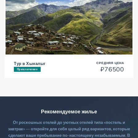
Тур в Хыналыг
СРЕДНЯЯ ЦЕНА
₽76500
Приключение
Рекомендуемое жилье
От роскошных отелей до уютных отелей типа «постель и
завтрак» — откройте для себя целый ряд вариантов, которые
сделают ваше пребывание по-настоящему незабываемым. В