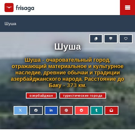
Шуша
Шуша
Шуша - очаровательный город,
отражающий материальное и культурное
наследие, древние обычаи и традиции
азербайджанского народа. Расстояние до
Баку - 373 км.
aзербайджан
туристические города