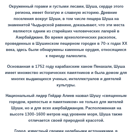
Окруженный горами и густыми лесами, Шуша, сердце этого
региона, имеет богатую и славную историю. Древние
поселения вокруг Шуши, в том числе пещера Шуша на
знаменитой Чыдырской равнине, доказывают, что эти места
являются одним из старейших человеческих лагерей в
Азербайджане. Во время археологических раскопок,
проведенных в Шушинском пещерном городке в 70-х годах ХХ
века, здесь были обнаружены каменные орудия, относящиеся
к периоду палеолита.
Основанная в 1752 году карабахским ханом Пенахали, Шуша
имеет множество исторических памятников и была домом для
многих выдающихся ученых, интеллектуалов и деятелей
культуры.
Национальный лидер Гейдар Алиев назвал Шушу «священным
городом, крепостью и памятником» не только для жителей
Шуши, но и для всех азербайджанцев. Расположенная на
высоте 1300-1600 метров над уровнем моря, Шуша также
отличается своей природной красотой.
Город, известный своими целебными источниками, в