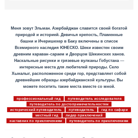
Меня зовут Эльман. Азербайджан славится своей богатой
природой и историей. Девичья крепость, Пламенные
башни и Ичеришехер в Баку включены в список
Всемирного наследия ЮНЕСКО. Шеки известен своим
древним караван-сараем и Дворцом Шекинских ханов.
Наскальные рисунки и грязевые вулканы Гобустана —
интересные места для любителей природы. Село
Хыналыг, расположенное среди гор, представляет собой
древнейшие образцы азербайджанской культуры. Вы
можете посетить такие места вместе со мной.
профессиональный гид
путеводитель исследователя
путеводитель по достопримечательностям
исторический путеводитель
путеводитель
гид по сафари
местный гид
лидер приключений
наставник по приключениям
путеводитель по приключениям