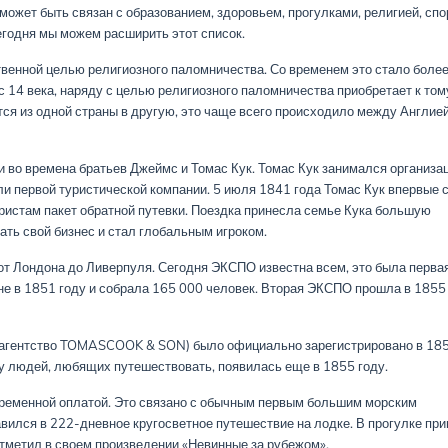
 может быть связан с образованием, здоровьем, прогулками, религией, спо
Сегодня мы можем расширить этот список.
твенной целью религиозного паломничества. Со временем это стало боле
 14 века, наряду с целью религиозного паломничества приобретает к том
я из одной страны в другую, это чаще всего происходило между Англией
и во времена братьев Джеймс и Томас Кук. Томас Кук занимался организа
ли первой туристической компании. 5 июля 1841 года Томас Кук впервые 
уристам пакет обратной путевки. Поездка принесла семье Кука большую
ать свой бизнес и стал глобальным игроком.
от Лондона до Ливерпуля. Сегодня ЭКСПО известна всем, это была перва
не в 1851 году и собрала 165 000 человек. Вторая ЭКСПО прошла в 1855
ое агентство TOMASCOOK & SON) было официально зарегистрировано в 18
у людей, любящих путешествовать, появилась еще в 1855 году.
ременной оплатой. Это связано с обычным первым большим морским
авился в 222-дневное кругосветное путешествие на лодке. В прогулке пр
 отметил в своем произведении «Невинные за рубежом».