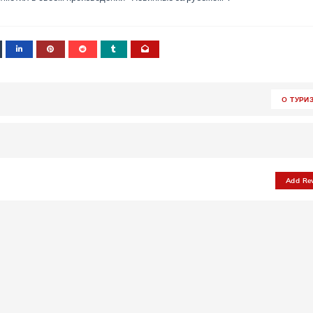
O ТУРИ
Add Re