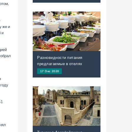
ртом,
е
у же и
 и
цией
собрал
Разновидности питания
предлагаемые в отелях
17 Dec 2020
я
 году
51
инял