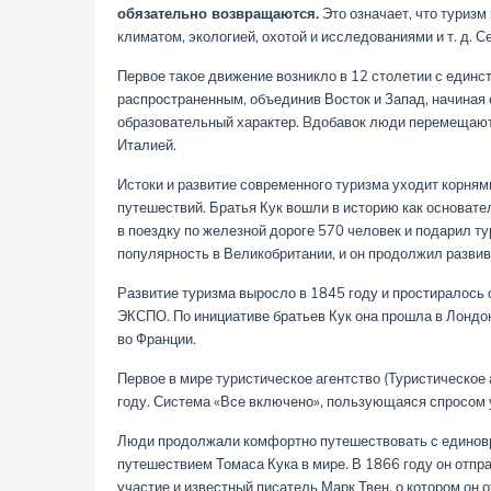
обязательно возвращаются.
Это означает, что туризм
климатом, экологией, охотой и исследованиями и т. д. 
Первое такое движение возникло в 12 столетии с единс
распространенным, объединив Восток и Запад, начиная с
образовательный характер. Bдобавок люди перемещаютс
Италией.
Истоки и развитие современного туризма уходит корням
путешествий. Братья Кук вошли в историю как основате
в поездку по железной дороге 570 человек и подарил т
популярность в Великобритании, и он продолжил развив
Развитие туризма выросло в 1845 году и простиралось 
ЭКСПО. По инициативе братьев Кук она прошла в Лондо
во Франции.
Первое в мире туристическое агентство (Туристическ
году. Система «Все включено», пользующаяся спросом 
Люди продолжали комфортно путешествовать с единов
путешествием Томаса Кука в мире. В 1866 году он отпр
участие и известный писатель Марк Твен, о котором он