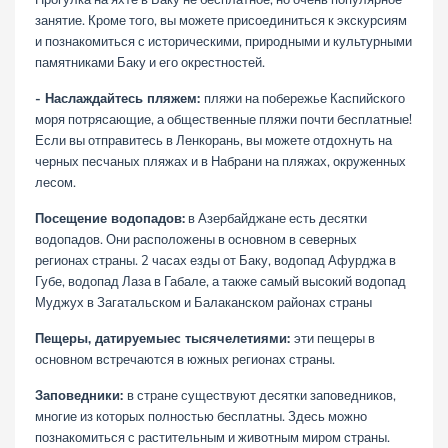
занятие. Кроме того, вы можете присоединиться к экскурсиям
и познакомиться с историческими, природными и культурными
памятниками Баку и его окрестностей.
- Наслаждайтесь пляжем:
пляжи на побережье Каспийского
моря потрясающие, а общественные пляжи почти бесплатные!
Если вы отправитесь в
Ленкорань
, вы можете отдохнуть на
черных песчаных пляжах и в
Набрани
на пляжах, окруженных
лесом.
Посещение водопадов:
в Азербайджане есть десятки
водопадов. Они расположены в основном в северных
регионах страны. 2 часах езды от Баку, водопад Афурджа в
Губе, водопад Лаза в Габале, а также самый высокий водопад
Муджух в Загатальском и Балаканском районах страны
Пещеры, датируемыеc тысячелетиями:
эти пещеры в
основном встречаются в южных регионах страны.
Заповедники:
в стране существуют десятки заповедников,
многие из которых полностью бесплатны. Здесь можно
познакомиться с растительным и животным миром страны.