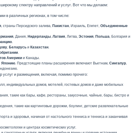
широкому спектру направлений и услуг. Вот что мы делаем:
ми в различных регионах, в том числе:
я
, страны Персидского залива,
Пакистан
, Израиль, Египет,
Объединенные
ермания
, Дания,
Нидерланды
,
Латвия
, Литва,
Эстония
,
Польша
, Болгария и
ранцию
.
дову
,
Беларусь
и
Казахстан
.
обритании
.
тов Америки
и Канады.
и
Японию
. Предстоящие планы расширения включают Вьетнам,
Сингапур
,
Индонезию.
 услуг и размещения, включая, помимо прочего:
илл, индивидуальных домов, мотелей, гостевых домов и даже мобильных
ия, такие как бары, кафе, рестораны, закусочные, чайные, бары, бистро и
дения, такие как картинговые дорожки, боулинг, детские развлекательные
рта и здоровья, начиная от настольного тенниса и тенниса и заканчивая
косметологии и центрах косметических услуг.
и санаторные услуги, включая лечебные ванны и горячие источники.