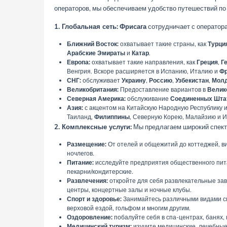
операторов, мы обеспечиваем удобство путешествий по 
1. Глобальная сеть:
Фрисага
сотрудничает с оператора
Ближний Восток:
охватывает такие страны, как
Турци
Арабские Эмираты
и
Катар
.
Европа:
охватывает такие направления, как
Греция
,
Г
Венгрия. Вскоре расширяется в Испанию, Италию и
Ф
СНГ:
обслуживает
Украину
,
Россию
,
Узбекистан
,
Мол
Великобритания:
Предоставление вариантов в
Велик
Северная Америка:
обслуживание
Соединенных Шта
Азия:
с акцентом на Китайскую Народную Республику 
Таиланд,
Филиппины
, Северную Корею, Малайзию и 
2. Комплексные услуги:
Мы предлагаем широкий спектр
Размещение:
От отелей и общежитий до коттеджей, в
ночлегов.
Питание:
исследуйте предприятия общественного питан
пекарни/кондитерские.
Развлечения:
откройте для себя развлекательные заве
центры, концертные залы и ночные клубы.
Спорт и здоровье:
Занимайтесь различными видами спо
верховой ездой, гольфом и многим другим.
Оздоровление:
побалуйте себя в спа-центрах, банях, 
Медицинский туризм:
изучите медицинские, лечебные 