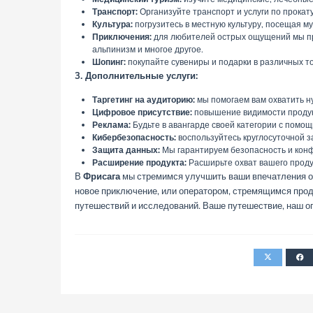
Транспорт:
Организуйте транспорт и услуги по прокату
Культура:
погрузитесь в местную культуру, посещая му
Приключения:
для любителей острых ощущений мы пр
альпинизм и многое другое.
Шопинг:
покупайте сувениры и подарки в различных то
3. Дополнительные услуги:
Таргетинг на аудиторию:
мы помогаем вам охватить н
Цифровое присутствие:
повышение видимости продук
Реклама:
Будьте в авангарде своей категории с помощ
Кибербезопасность:
воспользуйтесь круглосуточной з
Защита данных:
Мы гарантируем безопасность и кон
Расширение продукта:
Расширьте охват вашего проду
В
Фрисага
мы стремимся улучшить ваши впечатления от
новое приключение, или оператором, стремящимся прод
путешествий и исследований. Ваше путешествие, наш о