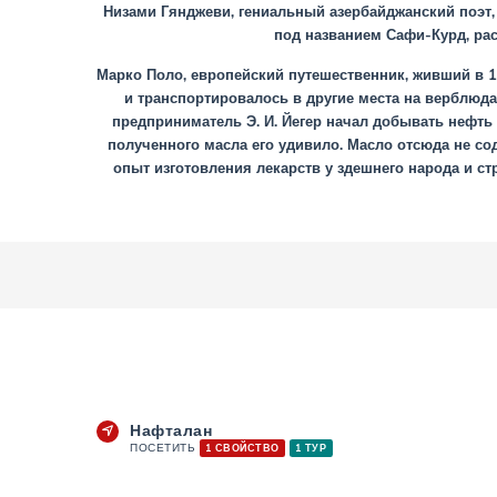
Низами Гянджеви, гениальный азербайджанский поэт, 
под названием Сафи-Курд, ра
Марко Поло, европейский путешественник, живший в 1
и транспортировалось в другие места на верблюд
предприниматель Э. И. Йегер начал добывать нефт
полученного масла его удивило. Масло отсюда не со
опыт изготовления лекарств у здешнего народа и ст
Нафталан
ПОСЕТИТЬ
1 СВОЙСТВО
1 ТУР