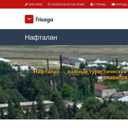
РИСУНКИ
ПОИСКОВАЯ СИСТЕМА
СТРАНЫ
ГОРОДА
Нафталан
Нафталан — важный туристический г
славится