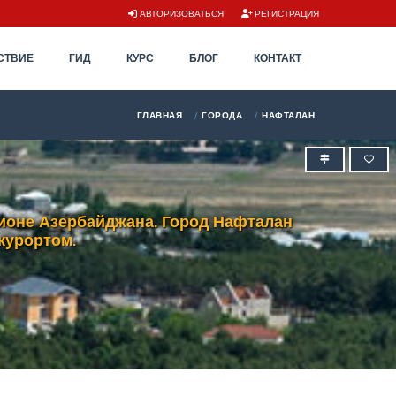
АВТОРИЗОВАТЬСЯ
РЕГИСТРАЦИЯ
СТВИЕ
ГИД
КУРС
БЛОГ
КОНТАКТ
ГЛАВНАЯ
ГОРОДА
НАФТАЛАН
гионе Азербайджана. Город Нафталан
курортом.