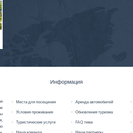
Информация
ря
Места для посещения
Аренда автомобилей
ак
Условия проживания
Обновления туризма
мы
я,
Туристические услуги
FAQ тема
но
Наша команда
Наши партнеры
и,