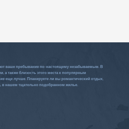
елают ваше пребывание по-настоящему незабываемым. В
и, а также близость этого места к популярным
ие еще лучше. Планируете ли вы романтический отдых,
а, в нашем тщательно подобранном жилье.