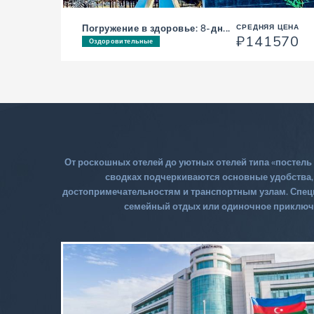
Погружение в здоровье: 8-дн...
СРЕДНЯЯ ЦЕНА
₽141570
Оздоровительные
От роскошных отелей до уютных отелей типа «постель
сводках подчеркиваются основные удобства, т
достопримечательностям и транспортным узлам. Специ
семейный отдых или одиночное приключен