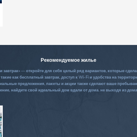
Рекомендуемое жилье
 и завтрак» — откройте для себя целый ряд вариантов, которые сд
акие как бесплатный завтрак, доступ к Wi-Fi и удобства на территори
альные предложения, пакеты и акции также сделают ваше пребыван
ие, найдите свой идеальный дом вдали от дома. не выходя из дом