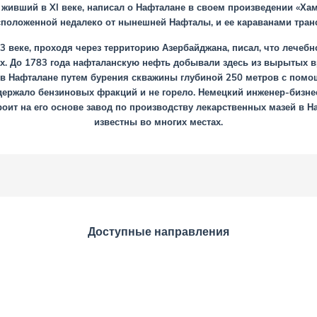
живший в XI веке, написал о Нафталане в своем произведении «Хам
сположенной недалеко от нынешней Нафталы, и ее караванами транс
3 веке, проходя через территорию Азербайджана, писал, что лечеб
ах. До 1783 года нафталанскую нефть добывали здесь из вырытых в
ь в Нафталане путем бурения скважины глубиной 250 метров с пом
держало бензиновых фракций и не горело. Немецкий инженер-бизне
роит на его основе завод по производству лекарственных мазей в 
известны во многих местах.
Доступные направления