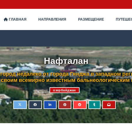
ГЛАВНАЯ
НАПРАВЛЕНИЯ
РАЗМЕЩЕНИЕ
ПУТЕШЕ
Нафталан
ород недалеко от города Гянджа в западном ре
 своим всемирно известным бальнеологическим 
aзербайджан