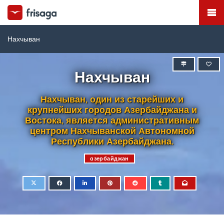
Нахчыван
Нахчыван
Нахчыван, один из старейших и
крупнейших городов Азербайджана и
Востока, является административным
центром Нахчыванской Автономной
Республики Азербайджана.
aзербайджан