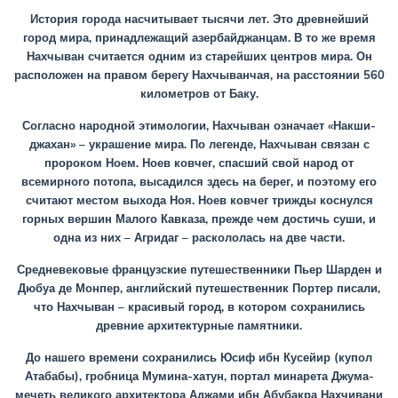
История города насчитывает тысячи лет. Это древнейший
город мира, принадлежащий азербайджанцам. В то же время
Нахчыван считается одним из старейших центров мира. Он
расположен на правом берегу Нахчыванчая, на расстоянии 560
километров от Баку.
Согласно народной этимологии, Нахчыван означает «Накши-
джахан» – украшение мира. По легенде, Нахчыван связан с
пророком Ноем. Ноев ковчег, спасший свой народ от
всемирного потопа, высадился здесь на берег, и поэтому его
считают местом выхода Ноя. Ноев ковчег трижды коснулся
горных вершин Малого Кавказа, прежде чем достичь суши, и
одна из них – Агридаг – раскололась на две части.
Средневековые французские путешественники Пьер Шарден и
Дюбуа де Монпер, английский путешественник Портер писали,
что Нахчыван – красивый город, в котором сохранились
древние архитектурные памятники.
До нашего времени сохранились Юсиф ибн Кусейир (купол
Атабабы), гробница Мумина-хатун, портал минарета Джума-
мечеть великого архитектора Аджами ибн Абубакра Нахчивани