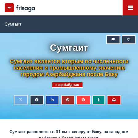
Сумгаит
Сумгаит
Сумгаит является вторым по численности
населения и промышленному значению
городом Азербайджана после Баку
aзербайджан
Сумгаит расположен в 31 км к северу от Баку, на западном