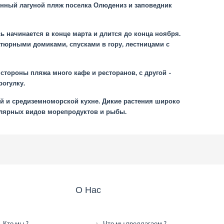
нный лагуной пляж поселка Олюдениз и заповедник
ь начинается в конце марта и длится до конца ноября.
атюрными домиками, спусками в гору, лестницами с
стороны пляжа много кафе и ресторанов, с другой -
огулку.
й и средиземноморской кухне. Дикие растения широко
пулярных видов морепродуктов и рыбы.
О Нас
Кто мы ?
Что мы предлагаем ?