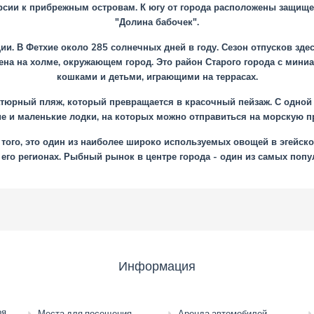
сии к прибрежным островам. К югу от города расположены защище
"Долина бабочек".
ии. В Фетхие около 285 солнечных дней в году. Сезон отпусков здес
ена на холме, окружающем город. Это район Старого города с мини
кошками и детьми, играющими на террасах.
тюрный пляж, который превращается в красочный пейзаж. С одной 
е и маленькие лодки, на которых можно отправиться на морскую пр
того, это один из наиболее широко используемых овощей в эгейско
 его регионах. Рыбный рынок в центре города - один из самых по
Информация
ря
Места для посещения
Аренда автомобилей