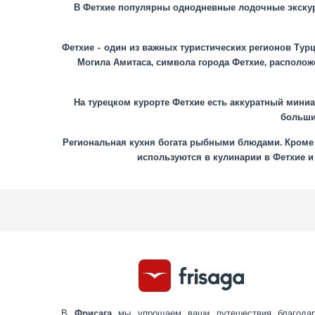
В Фетхие популярны однодневные лодочные экскур
Фетхие - один из важных туристических регионов Турц
Могила Амитаса, символа города Фетхие, располож
На турецком курорте Фетхие есть аккуратный миниа
больши
Региональная кухня богата рыбными блюдами. Кроме 
используются в кулинарии в Фетхие и
В
Фрисага
мы упрощаем ваши путешествия благода