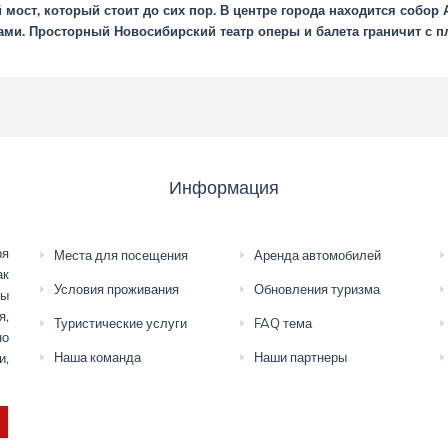
ост, который стоит до сих пор. В центре города находится собор А
ми. Просторный Новосибирский театр оперы и балета граничит с 
Информация
ря
Места для посещения
Аренда автомобилей
ак
Условия проживания
Обновления туризма
мы
я,
Туристические услуги
FAQ тема
но
Наша команда
Наши партнеры
и,