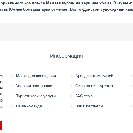
мориального комплекса Мамаев курган на вершине холма. В музее-па
кты. Южнее большая арка отмечает Волго-Донской судоходный кан
Информация
ря
Места для посещения
Аренда автомобилей
ак
Условия проживания
Обновления туризма
мы
я,
Туристические услуги
FAQ тема
но
Наша команда
Наши партнеры
и,