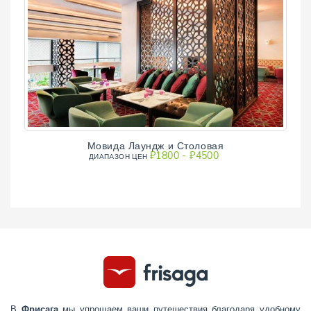
Мовида Лаундж и Столовая
₽1800 - ₽4500
ДИАПAЗОН ЦЕН
В
Фрисага
мы упрощаем ваши путешествия благодаря удобному