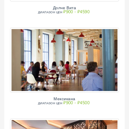
Долче Вита
₽900 - ₽4590
ДИАПAЗОН ЦЕН
Мексикана
₽900 - ₽4500
ДИАПAЗОН ЦЕН