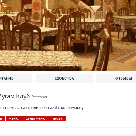
ПИТАНИЕ
УДОБСТВА
ОТЗЫВЫ
Мугам Клуб
Ресторан
ет прекрасные традиционные блюда и музыку.
ы
меню
цены меню
места