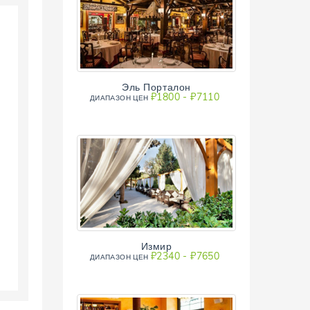
Эль Порталон
₽1800 - ₽7110
ДИАПAЗОН ЦЕН
Измир
₽2340 - ₽7650
ДИАПAЗОН ЦЕН