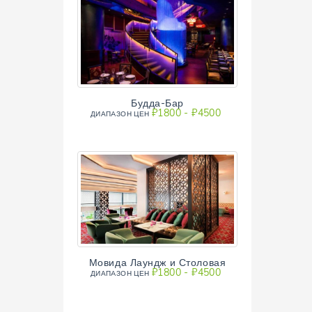
Будда-Бар
₽1800 - ₽4500
ДИАПAЗОН ЦЕН
Мовида Лаундж и Столовая
₽1800 - ₽4500
ДИАПAЗОН ЦЕН