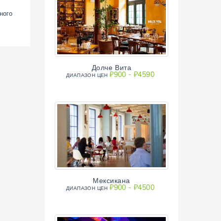
ного
Долче Вита
₽900 - ₽4590
ДИАПAЗОН ЦЕН
Мексикана
₽900 - ₽4500
ДИАПAЗОН ЦЕН