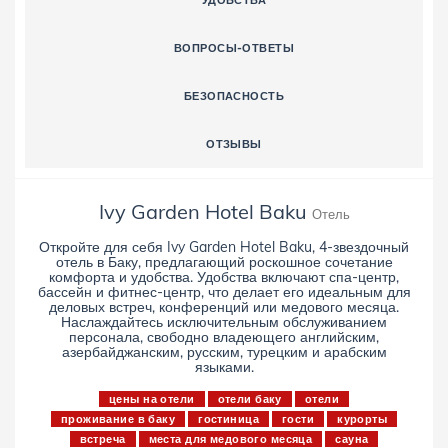
УДОБСТВА
ВОПРОСЫ-ОТВЕТЫ
БЕЗОПАСНОСТЬ
ОТЗЫВЫ
Ivy Garden Hotel Baku
Отель
Откройте для себя Ivy Garden Hotel Baku, 4-звездочный
отель в Баку, предлагающий роскошное сочетание
комфорта и удобства. Удобства включают спа-центр,
бассейн и фитнес-центр, что делает его идеальным для
деловых встреч, конференций или медового месяца.
Наслаждайтесь исключительным обслуживанием
персонала, свободно владеющего английским,
азербайджанским, русским, турецким и арабским
языками.
цены на отели
отели баку
отели
проживание в баку
гостиница
гости
курорты
встреча
места для медового месяца
сауна