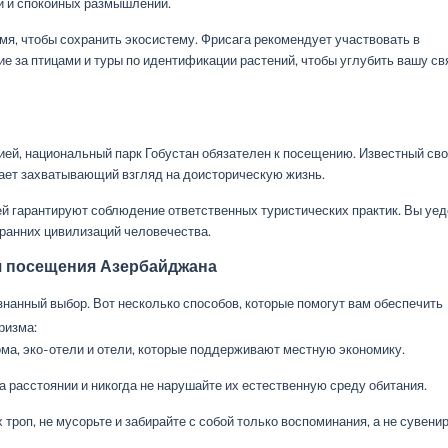
и и спокойных размышлений.
мя, чтобы сохранить экосистему. Фрисага рекомендует участвовать в
е за птицами и туры по идентификации растений, чтобы углубить вашу св
ей, национальный парк Гобустан обязателен к посещению. Известный св
гает захватывающий взгляд на доисторическую жизнь.
й гарантируют соблюдение ответственных туристических практик. Вы уед
ранних цивилизаций человечества.
я посещения Азербайджана
нанный выбор. Вот несколько способов, которые помогут вам обеспечить
ризма:
ма, эко-отели и отели, которые поддерживают местную экономику.
 расстоянии и никогда не нарушайте их естественную среду обитания.
роп, не мусорьте и забирайте с собой только воспоминания, а не сувени