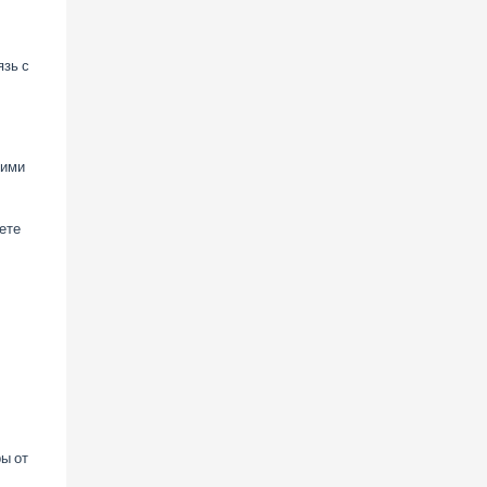
язь с
оими
ете
ры от