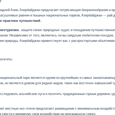
?
адной Азии, Азербайджан предлагает потрясающее биоразнообразие и яр
узасушливых равнин и пышных национальных парков, Азербайджан — рай 
е практики путешествий
.
экотуризма
, защите своих природных чудес и поощрении путешественни
зом. Независимо от того, являетесь ли вы заядлым любителем походов,
ем природы, Азербайджан приветствует вас с распростертыми объятиями
осетить:
 национальный парк является одним из крупнейших и самых захватывающ
, он является домом для редких видов, таких как восточно-кавказский т
сследовать альпийские луга и посетить традиционные горные деревни, гд
ия: местные эко-отели предлагают размещение с минимальным воздейс
м свести к минимуму свое воздействие на окружающую среду.