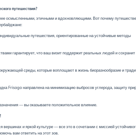
еского путешествия?
более осмысленными, этичными и вдохновляющими. Вот почему путешеств
ербайджане:
ндивидуальные путешествия, ориентированные на устойчивые методы
вами гарантирует, что ваш визит поддержит реальных людей и сохранит
окружающей среды, которые воплощают в жизнь биоразнообразие и тради
дка Frisaga направлена на минимизацию выбросов углерода, защиту при
назначения — вы оказываете положительное влияние.
!
 вершинах и яркой культуре — все это в сочетании с миссией устойчивог
омочь вам ответить на этот зов.