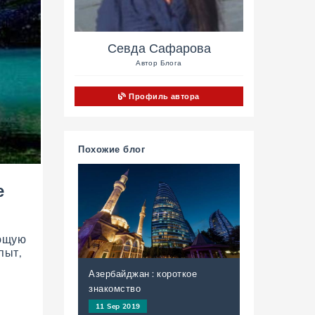
Севда Сафарова
Автор Блога
Профиль автора
Похожие блог
е
ающую
пыт,
Азербайджан : короткое
знакомство
11 Sep 2019