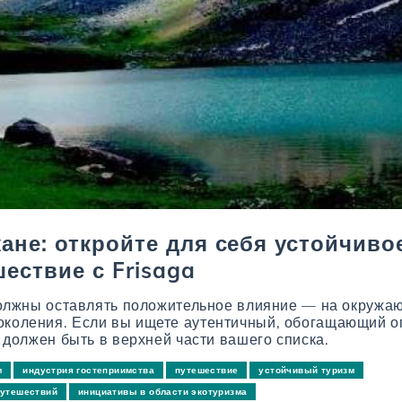
ане: откройте для себя устойчиво
ествие с Frisaga
 должны оставлять положительное влияние — на окруж
околения. Если вы ищете аутентичный, обогащающий о
должен быть в верхней части вашего списка.
м
индустрия гостеприимства
путешествие
устойчивый туризм
путешествий
инициативы в области экотуризма