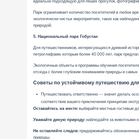
идеально подходящую для пеших прогулок, фотографи
Парк ограничивает количество посетителей в любое вре
экологически чистых мероприятиях, таких как наблюдени
природой.
5. Национальный парк Гобустан
Для путешественников, интересующихся древней истори
петроглифами, которым более 40 000 лет, парк предла
Экологичные объекты и программы обучения посетителе
отсюда с более глубоким пониманием природы и самых 
Советы по устойчивому путешествию дл
Путешествовать ответственно — значит делать осоз
соответствие вашего приключения принципам экоту
Оставайтесь на месте:
выбирайте местные гостевые до
Уважайте дикую природу:
наблюдайте за животными на
Не оставляйте следов:
придерживайтесь обозначенных т
природы.