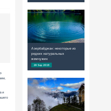
Aзербайджан: некоторые из
редких натуральных
жемчужин
28 Sep 2019
о
ами,
а и
ашего