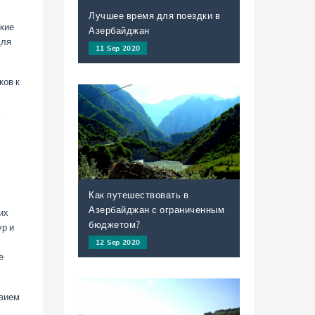
Лучшее время для поездки в
кие
Азербайджан
для
11 Sep 2020
ков к
.
Как путешествовать в
Азербайджан с ограниченным
их
бюджетом?
ур и
12 Sep 2020
е
твием