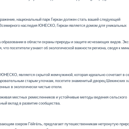
бражение, национальный парк Гиркан должен стать вашей следующей
к Всемирного наследия ЮНЕСКО, Гиркан является домом для уникальных
а образовании в области охраны природы и защите исчезающих видов. Эк
я, что посетители узнают об экологической важности региона, сводя к ми
 ЮНЕСКО, является скрытой жемчужиной, которая идеально сочетает в с
чаровательным старым улочкам, посетите знаменитый дворец Шекинских х
нных в экологически чистые отели.
рживая местных ремесленников и устойчивые методы ведения сельского
ьный вклад в развитие сообщества.
вающим озером Гёйгёль, предлагает путешественникам нетронутую приро