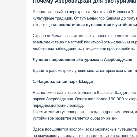
Почему Азербайджан для экотуризма
Расположенный на перекрестке Восточной Европы и Зап
культурные традиции. От туманных гор Кавказа до пол
тех, кто ценит
экологичные путешествия
и
устойчивы
Страна добилась значительных успехов в продвижении
взаимодействию с местной культурой осмысленным обра
любителем наблюдения за птицами или просто любител
Лучшие направления экотуризма в Азербайджане
Давайте рассмотрим лучшие места, которые вам стоит п
1. Национальный парк Шахдаг
Расположенный в горах Большого Кавказа, Шахдагский
парков Азербайджана. Охватывая более 130 000 гектаров
переднеазиатский леопард.
Посетители могут совершить поход по древним лесам, и
устойчивое развитие является образом жизни.
Здесь поощряются экологически безопасные путешеств
на окружающую среду, что позволяет путешественника