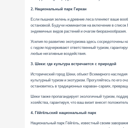
2. Национальный парк Гиркан
Если пышная зелень и древние леса пленяют ваше воо
остановкой. Будучи номинантом на включение в списо
эндемичных видов растений и очагом биоразнообразия.
Усилия по развитию экотуризма здесь сосредоточены н
с гидом подчеркивают ответственный туризм, гарантиру
любые негативные воздействия.
3. Шеки: где культура встречается с природой
Исторический город Шеки, объект Всемирного наследия
культурный туризм и экотуризм. Прогуляйтесь по его о
остановитесь в традиционных караван-сараях, превраще
Шеки также пропагандирует экологичный туризм, подде
хозяйства, гарантируя, что ваш визит внесет положител
4. Гёйгёльский национальный парк
Национальный парк Гёйгёль, известный своим заворажи