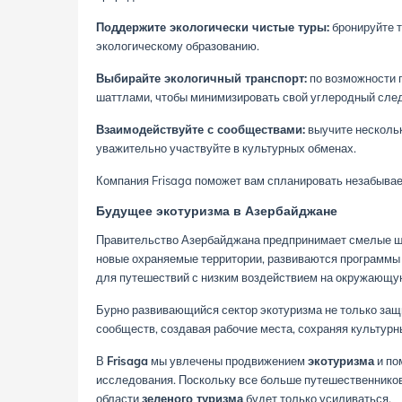
Поддержите экологически чистые туры:
бронируйте т
экологическому образованию.
Выбирайте экологичный транспорт:
по возможности 
шаттлами, чтобы минимизировать свой углеродный след
Взаимодействуйте с сообществами:
выучите нескольк
уважительно участвуйте в культурных обменах.
Компания Frisaga поможет вам спланировать незабывае
Будущее экотуризма в Азербайджане
Правительство Азербайджана предпринимает смелые ша
новые охраняемые территории, развиваются программы 
для путешествий с низким воздействием на окружающую
Бурно развивающийся сектор экотуризма не только за
сообществ, создавая рабочие места, сохраняя культур
В
Frisaga
мы увлечены продвижением
экотуризма
и по
исследования. Поскольку все больше путешественников
области
зеленого туризма
будет только усиливаться.