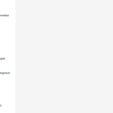
енники
ции
родных
о