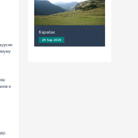
Карабах
29 Sep 2020
скурсии
нимуму
ебе
анов и
ду,