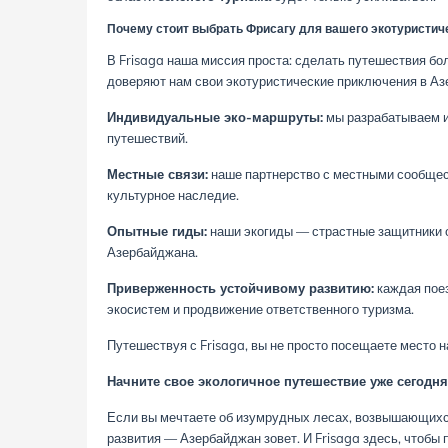
Почему стоит выбрать Фрисагу для вашего экотуристич
В Frisaga наша миссия проста: сделать путешествия 
доверяют нам свои экотуристические приключения в Аз
Индивидуальные эко-маршруты:
мы разрабатываем и
путешествий.
Местные связи:
наше партнерство с местными сообщест
культурное наследие.
Опытные гиды:
наши экогиды — страстные защитники 
Азербайджана.
Приверженность устойчивому развитию:
каждая поез
экосистем и продвижение ответственного туризма.
Путешествуя с Frisaga, вы не просто посещаете место 
Начните свое экологичное путешествие уже сегодня
Если вы мечтаете об изумрудных лесах, возвышающихся
развития — Азербайджан зовет. И Frisaga здесь, чтобы п