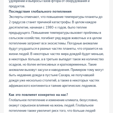
удобрений и выбросы газов фтора от оборудования и
продуктов.
Последствия глобального потепления
Эксперты отмечают, что повышение температуры планеты до
2 градусов станет причиной катастрофы. В целом каждое
десятилетие, начиная с 1980-х годов, было теплее
предыдущего. Повышение температуры вызовет проблемы в
сельском хозяйстве, погибнет ряд видов животных и в целом
потепление затронет все экосистемы. Погодные аномалии
будут ухудшаться в разных частях планеты, что отразится на
жизни людей. В некоторых частях мира дождей будет меньше,
в некоторых больше, а в третьих выпадет такое же количество
осадков, но более интенсивных и кратковременных. Такие
аномалии вызовут засухи и наводнения. Примером тому могут
быть недавние дожди в пустыне Сахара, не получавшей
дождя уже несколько столетий, а также в некоторых частях
африканского континента и таяние арктических ледников.
Как это повлияет конкретно на нас?
Глобальное потепление и изменение климата, безусловно,
окажут серьезное влияние на жизнь людей. Глобальное
потепление также увеличит риск того, что больше людей