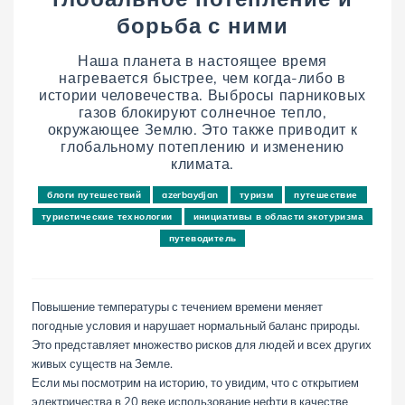
борьба с ними
Наша планета в настоящее время
нагревается быстрее, чем когда-либо в
истории человечества. Выбросы парниковых
газов блокируют солнечное тепло,
окружающее Землю. Это также приводит к
глобальному потеплению и изменению
климата.
блоги путешествий
azerbaydjan
туризм
путешествие
туристические технологии
инициативы в области экотуризма
путеводитель
Повышение температуры с течением времени меняет
погодные условия и нарушает нормальный баланс природы.
Это представляет множество рисков для людей и всех других
живых существ на Земле.
Если мы посмотрим на историю, то увидим, что с открытием
электричества в 20 веке использование нефти в качестве