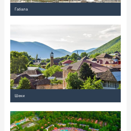
Габала
Шеки