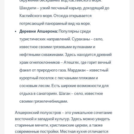
окружении бескрайних вод Каспийского моря.
Шахдили – узкий песчаный карьер, доходящий до
Каспийского моря. Отсюда открывается
потрясающий панорамный вид на море.
Деревни Апшерона:
Популярны среди
туристических направлений. Сураханы – село,
известное своими грязевыми вулканами и
нефтяными скважинами. Здесь находится древний
храм огнепоклонников – Атешгях, где горит вечный
факел от природного газа. Мардакан – известный
курортный поселок с песчаными пляжами и
сосновым лесом. Есть широкие возможности для
отдыха в санаториях. Шаган – село, известное
своими грязелечебницами.
Апшеронский полуостров – это уникальное сочетание
восточной и западной культур. Здесь можно увидеть
старинные мечети, христианские церкви, а также
современные постройки. Местная кухня отличается