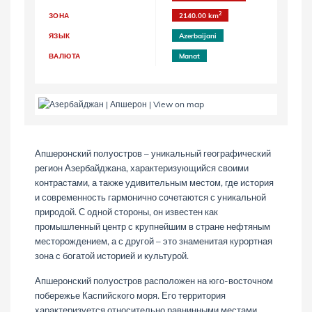
2
ЗОНА
2140.00 km
ЯЗЫК
Azerbaijani
ВАЛЮТА
Manat
Апшеронский полуостров – уникальный географический
регион Азербайджана, характеризующийся своими
контрастами, а также удивительным местом, где история
и современность гармонично сочетаются с уникальной
природой. С одной стороны, он известен как
промышленный центр с крупнейшим в стране нефтяным
месторождением, а с другой – это знаменитая курортная
зона с богатой историей и культурой.
Апшеронский полуостров расположен на юго-восточном
побережье Каспийского моря. Его территория
характеризуется относительно равнинными местами,