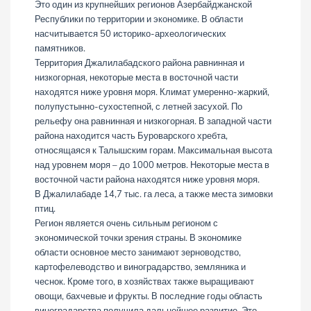
Это один из крупнейших регионов Азербайджанской
Республики по территории и экономике. В области
насчитывается 50 историко-археологических
памятников.
Территория Джалилабадского района равнинная и
низкогорная, некоторые места в восточной части
находятся ниже уровня моря. Климат умеренно-жаркий,
полупустынно-сухостепной, с летней засухой. По
рельефу она равнинная и низкогорная. В западной части
района находится часть Буроварского хребта,
относящаяся к Талышским горам. Максимальная высота
над уровнем моря – до 1000 метров. Некоторые места в
восточной части района находятся ниже уровня моря.
В Джалилабаде 14,7 тыс. га леса, а также места зимовки
птиц.
Регион является очень сильным регионом с
экономической точки зрения страны. В экономике
области основное место занимают зерноводство,
картофелеводство и виноградарство, земляника и
чеснок. Кроме того, в хозяйствах также выращивают
овощи, бахчевые и фрукты. В последние годы область
виноградарства получила дальнейшее развитие. Это