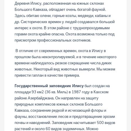
Деревня Илису, расположенная на южных склонах
Большого Кавказа, обладает очень богатой фауной.
Здесь обитаю олени, горные козлы, медведи, кабаны и
др. Систорических времен у людей создавался большой
интерес к охоте. В этом районе с труднопроходимыми
горами охота крайне опасна. Охота возможна только под
присмотром профессиональных охотников.
В отличие от современных времен, охота в Илису в
прошлом была неконтролируемой, и в течение некоторого
времени наблюдалось резкое сокращение числа диких
животных. Некоторый вид животных вымерли. Мы можем
привести гаплан в качестве примера.
Государственный заповедник Илису
был создан на
площади 93 км2 (36 кв. Миль) в 1987 году в Кахском
районе Азербайджана. Он направлен на защиту
природных комплексов южных склонов Большого
Кавказа, сохранение редкой и исчезающей флоры и
фауны, восстановление лесов и предотвращение эрозии
почвы и наводнений. Заповедник насчитывает 500 видов
растений и около 60 видов эндемичных. Можно