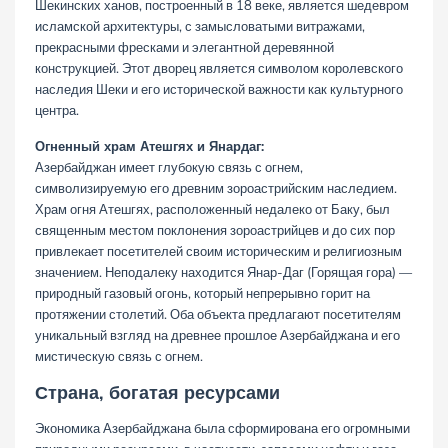
Шекинских ханов, построенный в 18 веке, является шедевром
исламской архитектуры, с замысловатыми витражами,
прекрасными фресками и элегантной деревянной
конструкцией. Этот дворец является символом королевского
наследия Шеки и его исторической важности как культурного
центра.
Огненный храм Атешгях и Янардаг:
Азербайджан имеет глубокую связь с огнем,
символизируемую его древним зороастрийским наследием.
Храм огня Атешгях, расположенный недалеко от Баку, был
священным местом поклонения зороастрийцев и до сих пор
привлекает посетителей своим историческим и религиозным
значением. Неподалеку находится Янар-Даг (Горящая гора) —
природный газовый огонь, который непрерывно горит на
протяжении столетий. Оба объекта предлагают посетителям
уникальный взгляд на древнее прошлое Азербайджана и его
мистическую связь с огнем.
Страна, богатая ресурсами
Экономика Азербайджана была сформирована его огромными