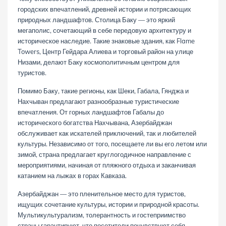
городских впечатлений, древней истории и потрясающих
природных ландшафтов. Столица Баку — это яркий
мегаполис, сочетающий в себе передовую архитектуру и
историческое наследие. Такие знаковые здания, как Flame
Towers, Центр Гейдара Алиева и торговый район на улице
Низами, делают Баку космополитичным центром для
туристов.
Помимо Баку, такие регионы, как Шеки, Габала, Гянджа и
Нахчыван предлагают разнообразные туристические
впечатления. От горных ландшафтов Габалы до
исторического богатства Нахчывана, Азербайджан
обслуживает как искателей приключений, так и любителей
культуры. Независимо от того, посещаете ли вы его летом или
зимой, страна предлагает круглогодичное направление с
мероприятиями, начиная от пляжного отдыха и заканчивая
катанием на лыжах в горах Кавказа.
Азербайджан — это пленительное место для туристов,
ищущих сочетание культуры, истории и природной красоты.
Мультикультурализм, толерантность и гостеприимство
страны гарантируют, что посетители почувствуют себя