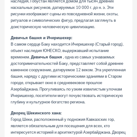
наследия, Гобустан является домом для тысяч древних
наскальных рисунков, датируемых 10 000 г. до н. э. Эти
рисунки изображают сцены из повседневной жизни, охоты,
ритуалов и символических фигур, предлагая заглянуть в
доисторическую человеческую цивилизацию.
Девичья башня и Ичеришехер:
В самом сердце Баку находится Ичеришехер (Старый город),
объект наследия ЮНЕСКО, выдержавший испытание
временем.
Девичья башня
, одна из самых узнаваемых
достопримечательностей Баку, представляет собой древнее
каменное сооружение, датируемое 12 веком. Эта укрепленная
башня, наряду с другими историческими зданиями в Старом
городе, открывает окно в средневековое прошлое
Азербайджана. Прогуливаясь по узким извилистым улочкам
Ичеришехер, посетители могут почувствовать историческую
глубину и культурное богатство региона.
Дворец Шекинского хана:
Город Шеки, расположенный у подножия Кавказских гор,
является обязательным для посещения для всех, кто
интересуется историей и архитектурой Азербайджана. Дворец