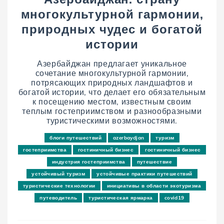
многокультурной гармонии,
природных чудес и богатой
истории
Азербайджан предлагает уникальное
сочетание многокультурной гармонии,
потрясающих природных ландшафтов и
богатой истории, что делает его обязательным
к посещению местом, известным своим
теплым гостеприимством и разнообразными
туристическими возможностями.
блоги путешествий
azerbaydjan
туризм
гостеприимства
гостиничный бизнес
гостиничный бизнес
индустрия гостеприимства
путешествие
устойчивый туризм
устойчивые практики путешествий
туристические технологии
инициативы в области экотуризма
путеводитель
туристическая ярмарка
covid19