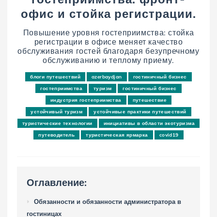
офис и стойка регистрации.
Повышение уровня гостеприимства: стойка
регистрации в офисе меняет качество
обслуживания гостей благодаря безупречному
обслуживанию и теплому приему.
блоги путешествий
azerbaydjan
гостиничный бизнес
гостеприимства
туризм
гостиничный бизнес
индустрия гостеприимства
путешествие
устойчивый туризм
устойчивые практики путешествий
туристические технологии
инициативы в области экотуризма
путеводитель
туристическая ярмарка
covid19
Оглавление:
Обязанности и обязанности администратора в
гостиницах