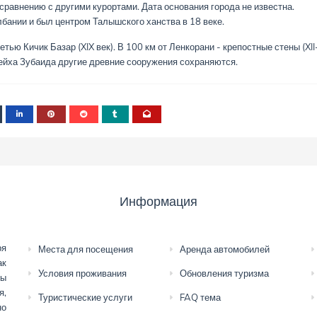
сравнению с другими курортами. Дата основания города не известна.
лбании и был центром Талышского ханства в 18 веке.
етью Кичик Базар (XIX век). В 100 км от Ленкорани - крепостные стены (XII
 шейха Зубаида другие древние сооружения сохраняются.
Информация
ря
Места для посещения
Аренда автомобилей
ак
Условия проживания
Обновления туризма
мы
я,
Туристические услуги
FAQ тема
но