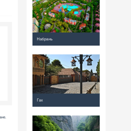
Набрань
Гах
ане.