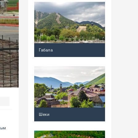
Габала
Шеки
вым