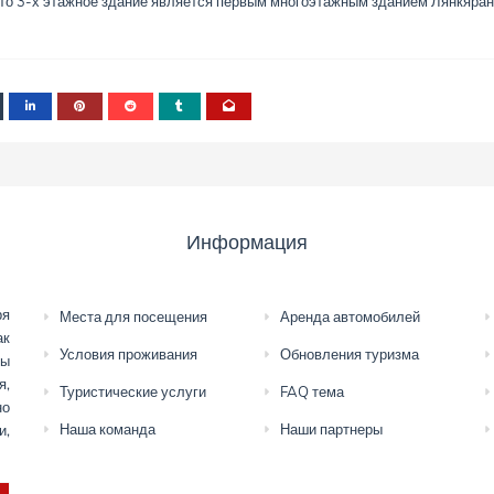
Это 3-х этажное здание является первым многоэтажным зданием Лянкяран
Информация
ря
Места для посещения
Аренда автомобилей
ак
Условия проживания
Обновления туризма
мы
я,
Туристические услуги
FAQ тема
но
Наша команда
Наши партнеры
и,