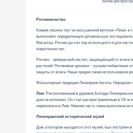
более распростр
Рогожничество
Коврик обычно ткут из высушенной веточки «Пиза» в 
выполняют определенную ритмическую последовательн
Масаллы. Рогожи до сих пор используются для насти
ковроткачество.
Рогожа – прекрасный настил, защищающий от влаги и
растений. Рогожевые циновки – лучшее избавление от
защиты от влаги. Наши предки также использовали ро
Фольклорные традиции Ленкорани богаты. Народная п
Лем.
Расположенный в деревне Болади Лянкяранского
дом на колоннах. Он стал распространенным в 18-м и
переезжали в Лем. Нижняя часть лема выполнена из кр
Лянкяранский исторический музей
Дом, в котором находится этот музей, был построен