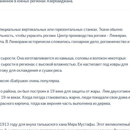
аненное в южных регионах Азербайджана.
специальных вертикальных или горизонтальных станках. Ткачи обычно
ость, чтобы украсить рогожи. Центр производства рогожи - Лянкяран,
ла. В Ленкорани исторически сложились гончарное дело, рогожничество и
 сырости. Она изготавливается из камыша, соломы и волокон некоторых
 сырости в регионах с высокой влажностью. Ее настилают под ковры для
гожу для охлаждения и сушки риса.
есня «Бабушки» очень популярна.
 района, он был построен в 19 веке для защиты от жары. Лем двухэтаж
 19-м веках. Когда погода становилась жарче, люди покидали свои дома 
асного кирпича, тогда как верхняя часть выполнена из дерева.
 в 1913 году для внука талышского хана Мира Мустафы. Этот великолепны