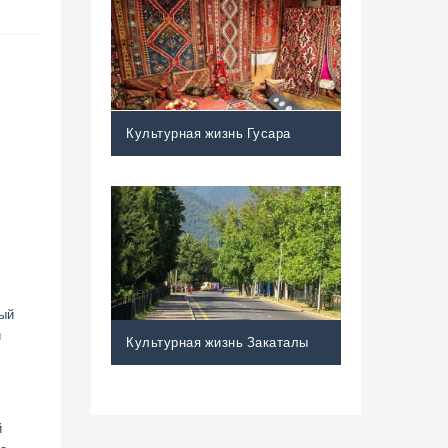
Культурная жизнь Гусара
ный
и
Культурная жизнь Закаталы
й