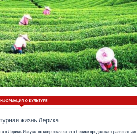
ИНФОРМАЦИЯ О КУЛЬТУРЕ
турная жизнь Лерика
то в Лерике. Искусство ковроткачества в Лерике продолжает развиваться 