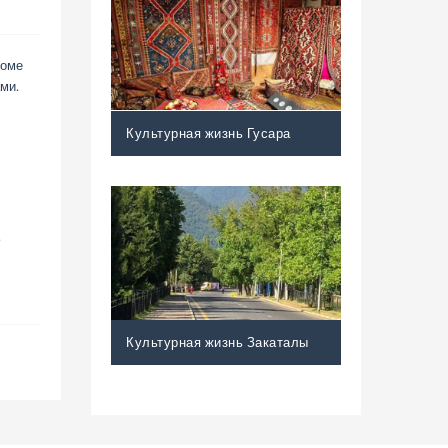
роме
ми.
Культурная жизнь Гусара
,
Культурная жизнь Закаталы