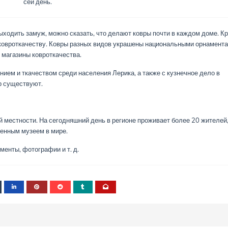
сей день.
ыходить замуж, можно сказать, что делают ковры почти в каждом доме. К
о ковроткачеству. Ковры разных видов украшены национальными орнамента
 магазины ковроткачества.
нием и ткачеством среди населения Лерика, а также с кузнечное дело в
р существуют.
й местности. На сегодняшний день в регионе проживает более 20 жителей
венным музеем в мире.
енты, фотографии и т. д.