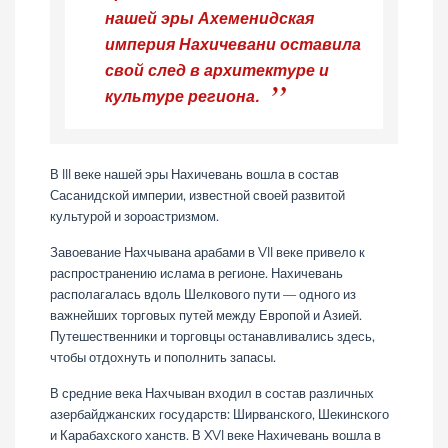
нашей эры Ахеменидская
империя Нахичевани оставила
свой след в архитектуре и
культуре региона.
В III веке нашей эры Нахичевань вошла в состав
Сасанидской империи, известной своей развитой
культурой и зороастризмом.
Завоевание Нахчывана арабами в VII веке привело к
распространению ислама в регионе. Нахичевань
располагалась вдоль Шелкового пути — одного из
важнейших торговых путей между Европой и Азией.
Путешественники и торговцы останавливались здесь,
чтобы отдохнуть и пополнить запасы.
В средние века Нахчыван входил в состав различных
азербайджанских государств: Ширванского, Шекинского
и Карабахского ханств. В XVI веке Нахичевань вошла в