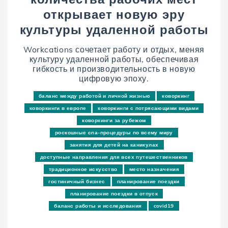
открывает новую эру
культуры удаленной работы
Workcations сочетает работу и отдых, меняя
культуру удаленной работы, обеспечивая
гибкость и производительность в новую
цифровую эпоху.
баланс между работой и личной жизнью
коворкинг
коворкинги в европе
коворкинги с потрясающими видами
коворкинги за рубежом
роскошные спа-процедуры по всему миру
занятия для детей на каникулах
доступные направления для всех путешественников
традиционное искусство
место назначения
гостиничный бизнес
планирование поездки
планирование поездки в отпуск
баланс работы и исследования
covid19