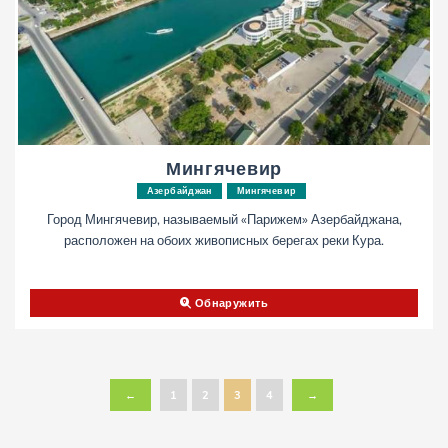
Мингячевир
Азербайджан
Мингячевир
Город Мингячевир, называемый «Парижем» Азербайджана,
расположен на обоих живописных берегах реки Кура.
Обнаружить
←
1
2
3
4
→