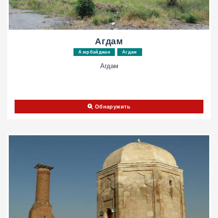
Агдам
Азербайджан
Агдам
Агдам
Обнаружить